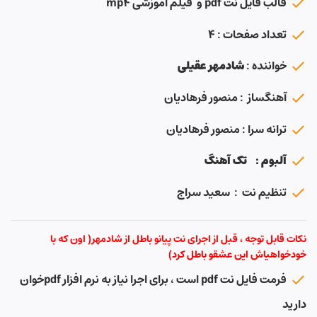
قالب فایل نت pdf و فیلم آموزشی mp4
تعداد صفحات : ۴
خواننده :
شادمهر عقیلی
آهنگساز : منصور فرهادیان
ترانه سرا : منصور فرهادیان
آلبوم : تک آهنگ
تنظیم نت : سعید سراج
نکات قابل توجه ، قبل از اجرای نت پیانو باطل از شادمهر( اون که با
خودخواهیاش این عشقو باطل کرد)
فرمت فایل نت pdf است ، برای اجرا نیاز به نرم افزار pdfخوان
دارید