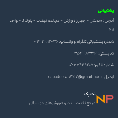
پشتیبانی
آدرس : سمنان - چهار راه ورزش - مجتمع نهضت - بلوک B - واحد
411
شماره پشتیبانی تلگرام و واتساپ: 09123992036
کد پستی: 3514983361
شماره تلفن: 0233439207
ایمیل : saeedseraj1352@gmail.com
نت پک
مرجع تخصصی نت و آموزش‌های موسیقی