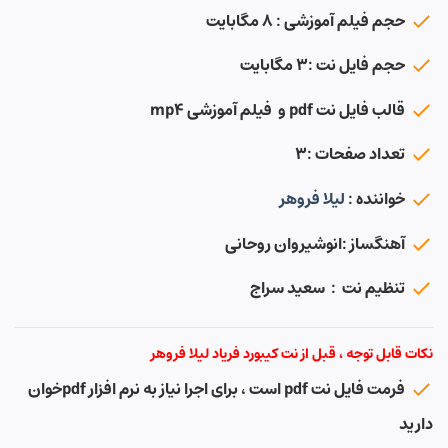
حجم فیلم آموزشی : ۸ مگابایت
حجم فایل نت :۳ مگابایت
قالب فایل نت pdf و فیلم آموزشی mp4
تعداد صفحات :۳
خواننده :
لیلا فروهر
آهنگساز :انوشیروان روحانی
تنظیم نت : سعید سراج
نکات قابل توجه ، قبل از نت کیبورد فریاد لیلا فروهر
فرمت فایل نت pdf است ، برای اجرا نیاز به نرم افزار pdfخوان
دارید