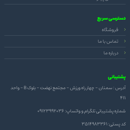
دسترسی سریع
فروشگاه
تماس با ما
درباره ما
پشتیبانی
آدرس : سمنان - چهار راه ورزش - مجتمع نهضت - بلوک B - واحد
411
شماره پشتیبانی تلگرام و واتساپ: 09123992036
کد پستی: 3514983361