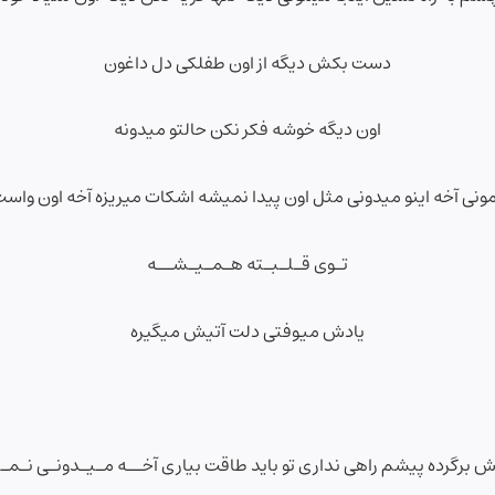
دست بکش دیگه از اون طفلکی دل داغون
اون دیگه خوشه فکر نکن حالتو میدونه
مونی آخه اینو میدونی مثل اون پیدا نمیشه اشکات میریزه آخه اون واست
تـوی قـلـبـته هـمـیـشــه
یادش میوفتی دلت آتیش میگیره
 برگرده پیشم راهی نداری تو باید طاقت بیاری آخــه مـیـدونـی نـم