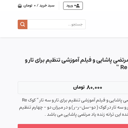
ورود
سبد خرید /
0
تومان
جستجو
برای:
تضی پاشایی و فیلم آموزشی تنظیم برای تار و
80,000
تومان
نت گریه کن مرتضی پاشایی و فیلم آموزشی تنظیم برای تار و سه تار ” کوک Re
ر و سه تار در کوک ( دو-سل-ر-ر ) و در میزان دو – چهارم تنظیم
ه این ترانه زنده یاد مرتضی پاشایی می باشد .