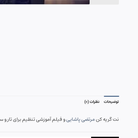
توضیحات
نظرات (0)
نت گریه کن
مرتضی پاشایی
و فیلم آموزشی تنظیم برای تار و سه تار ” کوک Re ” شامل یک صفحه نت و اجرای نت توسط 