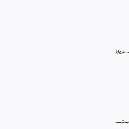
 عزیزه
ـیـشــه