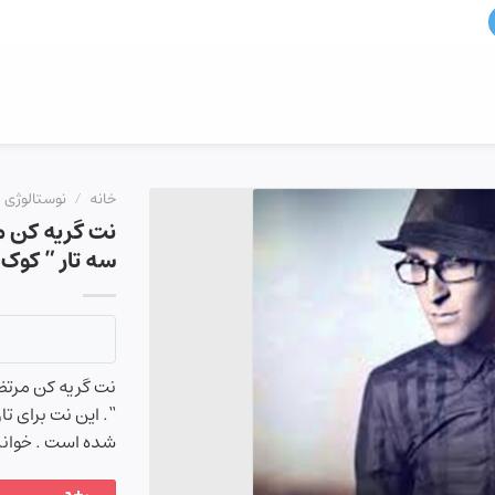
خانه
/
نوستالوژی
نت گریه کن مر
سه تار ” کوک Re “
“. این نت برای تا
شده است . خوانند