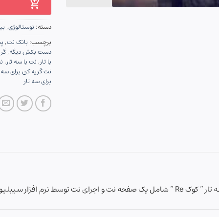
دسته:
نوستالوژی
,
بی
برچسب:
بانک نت
,
پی
دست بکش دیگه
,
گری
با تار
,
نت با سه تار
,
ن
نت گریه کن برای سه ت
برای سه تار
نرم افزار سیبلیوس می باشد.