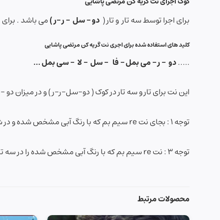
کوک اجرای نت گریه کن مرتضی پاشایی
برای اجرا توسط سه تار و تار (
دو – سل – ر –ر )
می باشد . برای ا
کلید های استفاده شده برای اجری نت گریه کن مرتضی پاشایی
…..
دو – ر – می بمل – فا – سل – لا – سی بمل …
این نت برای تار و سه تار در کوک ( دو-سل-ر-ر ) و در میزان دو
توجه ۱ : بجای نت re سیم بم که با رنگ آبی مشخص شده و در شروع بعضی از میزان ها قرار دارد می توانید سکوت بگذارید.
توجه ۳ : نت re سیم بم که با رنگ آبی مشخص شده را در سه تار با مضراب چب و در تار مضراب راست بزنید.البته با انگشت شصت نیز می توانید بزنید.
محصولات مرتبط