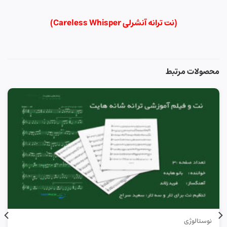
(نت ترانه آنشرلی Careless Whisper)
محصولات مرتبط
نوستالوژی