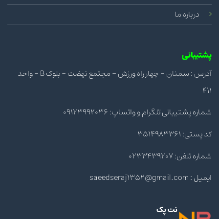
درباره ما
پشتیبانی
آدرس : سمنان - چهار راه ورزش - مجتمع نهضت - بلوک B - واحد
411
شماره پشتیبانی تلگرام و واتساپ: 09123992036
کد پستی: 3514983361
شماره تلفن: 0233439207
ایمیل : saeedseraj1352@gmail.com
نت پک