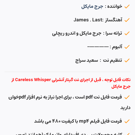
خواننده :
جرج مایکل
آهنگساز :James . Last
ترانه سرا : جرج مایکل و اندرو ریچلی
آلبوم : ————–
تنظیم نت : سعید سراج
نکات قابل توجه ، قبل از اجرای نت گیتار آنشرلی Careless Whisper از
جرج مایکل
فرمت فایل نت pdf است ، برای اجرا نیاز به نرم افزار pdfخوان
دارید
فرمت فایل فیلم mp4 با کیفیت ۴۸۰ می باشد
کلیه محصولات پی دی اف دارای واتر مارک (همانند تصویر