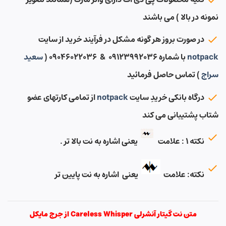
نمونه در بالا ) می باشند
در صورت بروز هر گونه مشکل در فرآیند خرید از سایت
notpack
با شماره ۰۹۱۲۳۹۹۲۰۳۶ & ۰۹۰۴۶۰۲۲۰۳۶ (
سعید
سراج
) تماس حاصل فرمائید
درگاه بانکی خریدِ سایت
notpack
از تمامی کارتهای عضو
شتاب پشتیبانی می کند
نکته ۱ : علامت
یعنی اشاره به نت بالا تر .
نکته: علامت
یعنی اشاره به نت پایین تر
متن نت گیتار آنشرلی Careless Whisper از جرج مایکل