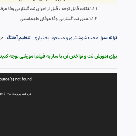
نکات قابل توجه ، قبل از اجرای نت گیتار بی وفا ع
متن نت گیتار بی وفا عرفان طهماسبی
ترانه سرا
: محب شوشتری و مسعود بختیاری
تنظیم آهنگ
:
مه
برای آموزش نت و نواختن آن با ساز به فیلم آموزشی توجه کنید 
نمایشگر
ource(s) not found
ویدیو
دریافت پرونده: https://film.notpack.com/demo/d-Bi-Vafa-for-Guitar.mp4?_=1