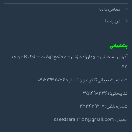
تماس با ما
درباره ما
پشتیبانی
آدرس : سمنان - چهار راه ورزش - مجتمع نهضت - بلوک B - واحد
411
شماره پشتیبانی تلگرام و واتساپ: 09123992036
کد پستی: 3514983361
شماره تلفن: 0233439207
ایمیل : saeedseraj1352@gmail.com